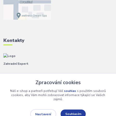
Kontakty
Zahradní Expert
Pavla
+420 792 267 500
Zpracování cookies
(Po-Pá, 8-14 hod.)
Náš e-shop a partneři potřebují Váš
souhlas
s použitím souborů
info@zahradniexpert.cz
cookies, aby Vám mohli zobrazovat informace týkající se Vašich
zájmů.
Souhlasím
Nastavení