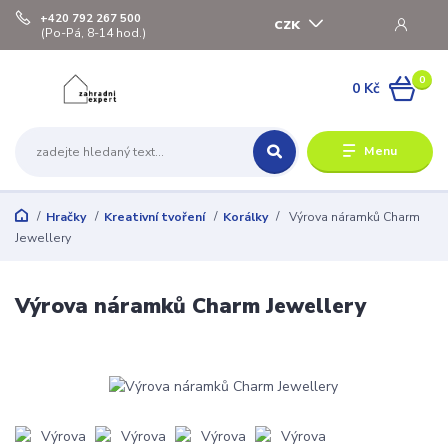
+420 792 267 500
CZK
(Po-Pá, 8-14 hod.)
0
0 Kč
Menu
Hračky
Kreativní tvoření
Korálky
Výrova náramků Charm
Jewellery
Výrova náramků Charm Jewellery