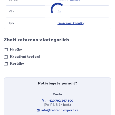
Věk
5+
Typ
Navlékací korálky
Zboží zařazeno v kategoriích
Hračky
Kreativní tvoření
Korálky
Potřebujete poradit?
Pavla
+420 792 267 500
(Po-Pá, 8-14 hod.)
info@zahradniexpert.cz