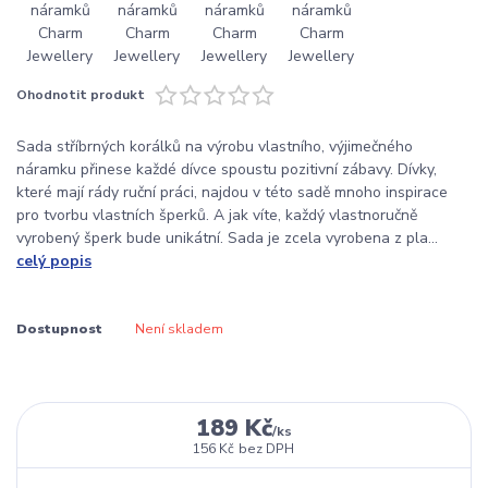
Ohodnotit produkt
Sada stříbrných korálků na výrobu vlastního, výjimečného
náramku přinese každé dívce spoustu pozitivní zábavy. Dívky,
které mají rády ruční práci, najdou v této sadě mnoho inspirace
pro tvorbu vlastních šperků. A jak víte, každý vlastnoručně
vyrobený šperk bude unikátní. Sada je zcela vyrobena z pla...
celý popis
Dostupnost
Není skladem
189 Kč
/
ks
156 Kč
bez DPH