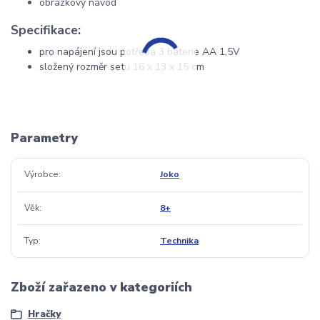
obrázkový návod
Specifikace:
pro napájení jsou potřeba 3 baterie AA 1,5V
složený rozměr setu 16 x 13 x 15 cm
Parametry
Výrobce
Joko
Věk
8+
Typ
Technika
Zboží zařazeno v kategoriích
Hračky