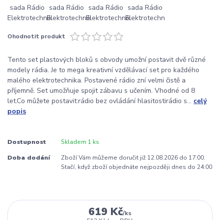
Ohodnotit produkt
Tento set plastových bloků s obvody umožní postavit dvě různé
modely rádia. Je to mega kreativní vzdělávací set pro každého
malého elektrotechnika. Postavené rádio zní velmi čistě a
příjemně. Set umožňuje spojit zábavu s učením. Vhodné od 8
let.Co můžete postavit:rádio bez ovládání hlasitostirádio s...
celý
popis
Dostupnost
Skladem 1 ks
Doba dodání
Zboží Vám můžeme doručit již 12.08.2026 do 17:00.
Stačí, když zboží objednáte nejpozději dnes do 24:00
619 Kč
/
ks