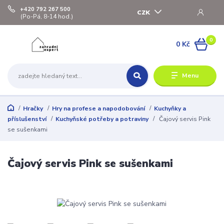
+420 792 267 500
CZK
(Po-Pá, 8-14 hod.)
0
0 Kč
Menu
Hračky
Hry na profese a napodobování
Kuchyňky a
příslušenství
Kuchyňské potřeby a potraviny
Čajový servis Pink
se sušenkami
Čajový servis Pink se sušenkami