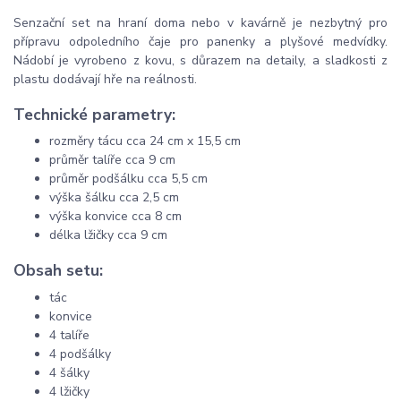
Senzační set na hraní doma nebo v kavárně je nezbytný pro
přípravu odpoledního čaje pro panenky a plyšové medvídky.
Nádobí je vyrobeno z kovu, s důrazem na detaily, a sladkosti z
plastu dodávají hře na reálnosti.
Technické parametry:
rozměry tácu cca 24 cm x 15,5 cm
průměr talíře cca 9 cm
průměr podšálku cca 5,5 cm
výška šálku cca 2,5 cm
výška konvice cca 8 cm
délka lžičky cca 9 cm
Obsah setu:
tác
konvice
4 talíře
4 podšálky
4 šálky
4 lžičky