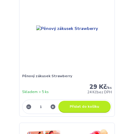
Pěnový zákusek Strawberry
29 Kč
/
ks
Skladem > 5 ks
24 Kč
bez DPH
Přidat do košíku