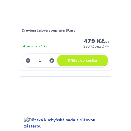
Dřevěná čajová souprava Stars
479 Kč
/
ks
Skladem > 5 ks
396 Kč
bez DPH
Přidat do košíku