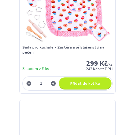
Sada pro kuchaře - Zástěra a příslušenství na
pečení
299 Kč
/
ks
Skladem > 5 ks
247 Kč
bez DPH
Přidat do košíku