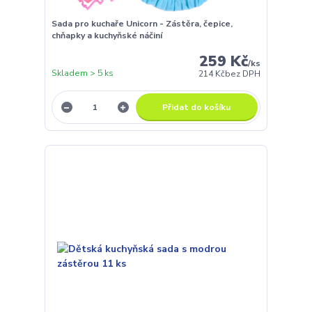
Sada pro kuchaře Unicorn - Zástěra, čepice,
chňapky a kuchyňské náčiní
259 Kč
/
ks
Skladem > 5 ks
214 Kč
bez DPH
Přidat do košíku