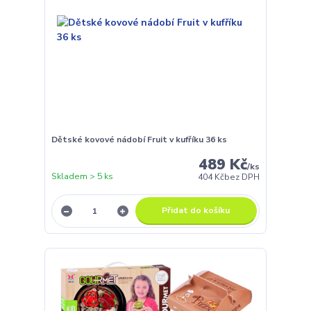
Dětské kovové nádobí Fruit v kufříku 36 ks
489 Kč
/
ks
Skladem > 5 ks
404 Kč
bez DPH
Přidat do košíku