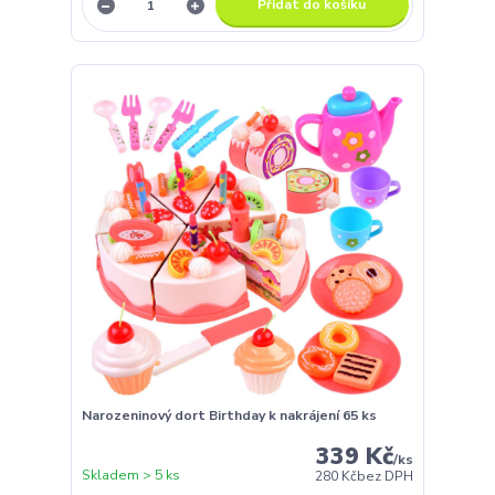
Přidat do košíku
Narozeninový dort Birthday k nakrájení 65 ks
339 Kč
/
ks
Skladem > 5 ks
280 Kč
bez DPH