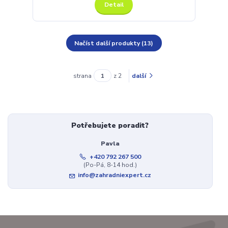
Detail
Načíst další produkty (13)
strana
z 2
další
Potřebujete poradit?
Pavla
+420 792 267 500
(Po-Pá, 8-14 hod.)
info@zahradniexpert.cz