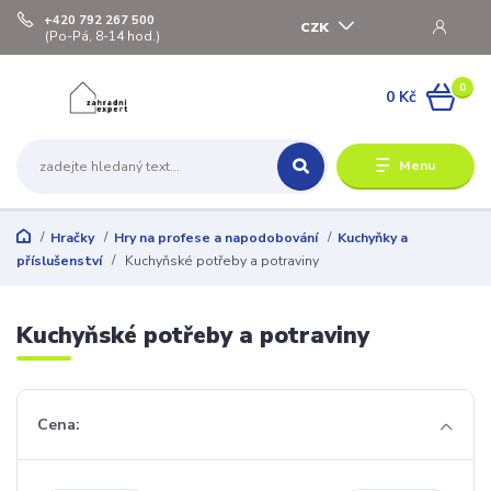
+420 792 267 500
CZK
(Po-Pá, 8-14 hod.)
0
0 Kč
Menu
Hračky
Hry na profese a napodobování
Kuchyňky a
příslušenství
Kuchyňské potřeby a potraviny
Kuchyňské potřeby a potraviny
Cena: