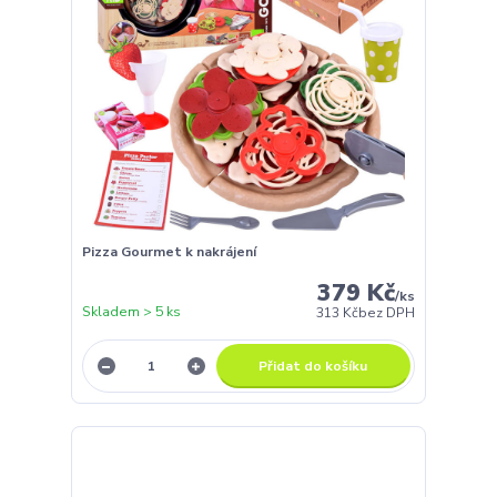
Pizza Gourmet k nakrájení
379 Kč
/
ks
Skladem > 5 ks
313 Kč
bez DPH
Přidat do košíku