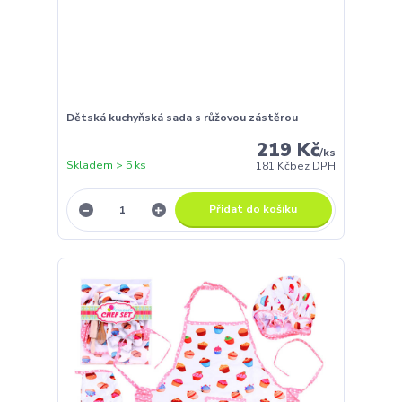
Dětská kuchyňská sada s růžovou zástěrou
219 Kč
/
ks
Skladem > 5 ks
181 Kč
bez DPH
Přidat do košíku